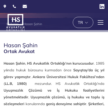
TR
Ekibimiz
Hasan Şahin
Hasan Şahin
Ortak Avukat
Hasan Şahin
,
HS Avukatlık Ortaklığı’nın kurucusudur
. 1985
yılında hukuk bürosunu kurmadan önce
Sayıştay’da üç yıl
görev yapmıştır
.
Ankara Üniversitesi Hukuk Fakültesi’nden
(
LL.B, 1980)
mezundur. HS Avukatlık Ortaklığı’nda
Uyuşmazlık Çözümü ve İş Hukuku faaliyetlerini
yönetmektedir
.
Uyuşmazlık çözümü, iş hukuku ve toplu iş
sözleşmeleri
konularında
geniş deneyime sahiptir
.
Şirketleri,